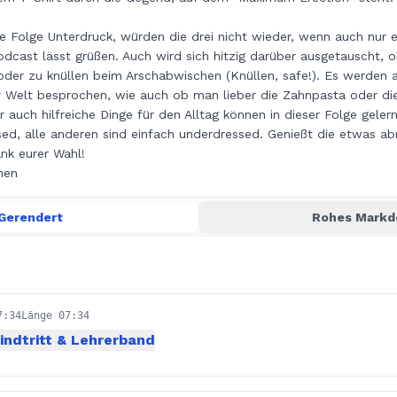
ge Folge Unterdruck, würden die drei nicht wieder, wenn auch nur 
dcast lässt grüßen. Auch wird sich hitzig darüber ausgetauscht, o
oder zu knüllen beim Arschabwischen (Knüllen, safe!). Es werden 
r Welt besprochen, wie auch ob man lieber die Zahnpasta oder di
r auch hilfreiche Dinge für den Alltag können in dieser Folge gele
sed, alle anderen sind einfach underdressed. Genießt die etwas a
nk eurer Wahl!
nen
Gerendert
Rohes Mark
7:34
Länge 07:34
ndtritt & Lehrerband