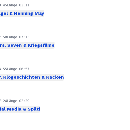
0:45
Länge 03:11
agel & Henning May
7:58
Länge 07:13
s, Seven & Kriegsfilme
4:55
Länge 06:57
r, Klogeschichten & Kacken
7:24
Länge 02:29
al Media & Späti