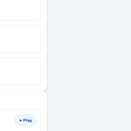
►
Play