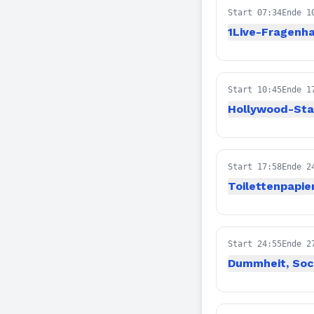
Start 07:34
Ende 1
1Live-Fragenh
Start 10:45
Ende 1
Hollywood-Star
Start 17:58
Ende 2
Toilettenpapie
Start 24:55
Ende 2
Dummheit, Soci