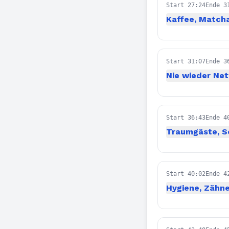
Start 27:24
Ende 3
Kaffee, Match
Start 31:07
Ende 3
Nie wieder Net
Start 36:43
Ende 4
Traumgäste, S
Start 40:02
Ende 4
Hygiene, Zähn