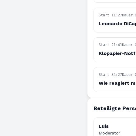
Start 11:27
Dauer 
Leonardo DiCap
Start 21:41
Dauer 
Klopapier-Notf
Start 35:27
Dauer 
Wie reagiert m
Beteiligte Per
Luis
Moderator