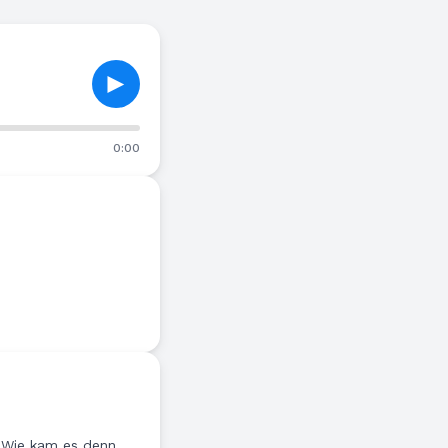
►
0:00
. Wie kam es denn