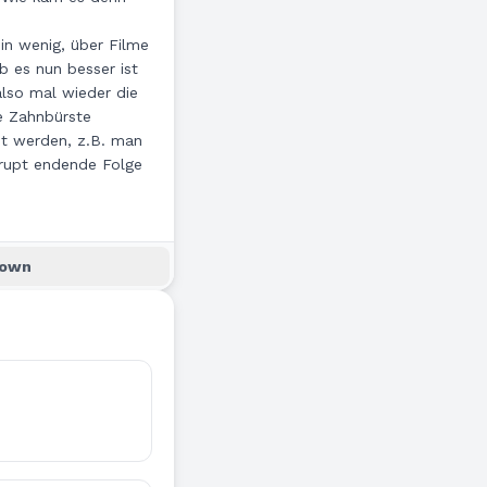
ein wenig, über Filme
b es nun besser ist
also mal wieder die
e Zahnbürste
rnt werden, z.B. man
brupt endende Folge
down