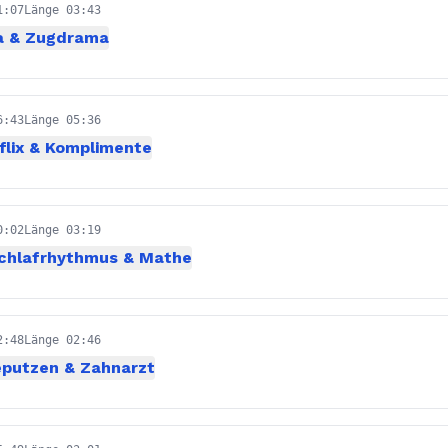
1:07
Länge 03:43
a & Zugdrama
6:43
Länge 05:36
flix & Komplimente
0:02
Länge 03:19
chlafrhythmus & Mathe
2:48
Länge 02:46
eputzen & Zahnarzt