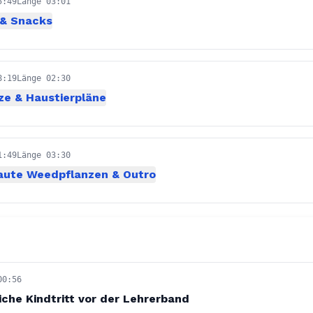
5:49
Länge 03:01
& Snacks
8:19
Länge 02:30
ze & Haustierpläne
1:49
Länge 03:30
aute Weedpflanzen & Outro
00:56
iche Kindtritt vor der Lehrerband