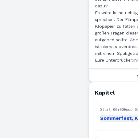
dazu?
Es wäre keine richti
sprechen. Der Filmpo
Klopapier zu falten 
großen Fragen diese
aufgeben sollte. Abe
ist niemals overdres
mit einem Spaßgeträ
Eure Unterdrücker:in
Kapitel
Start 00:00
Ende 0
Sommerfest, Ki