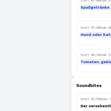
Start 42:48
Ende 4
Spaßgetränke 
Start 45:49
Ende 4
Hund oder Kat
Start 48:19
Ende 5
Tomaten, gekl
Soundbites
Start 02:59
Dauer 
Der versehentl